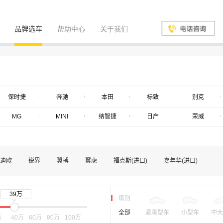
品牌选车
帮助中心
关于我们
保时捷
奔驰
本田
标致
别克
MG
MINI
纳智捷
日产
荣威
迪欧
锐界
翼搏
翼虎
福克斯(进口)
嘉年华(进口)
39万
级别
全部
紧凑型车
小型车
中大
万
40万
60万
80万
100万