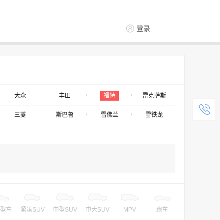
登录
大众
丰田
福特
雷克萨斯
三菱
斯巴鲁
雪佛兰
雪铁龙
型车
紧凑SUV
中型SUV
中大SUV
MPV
跑车