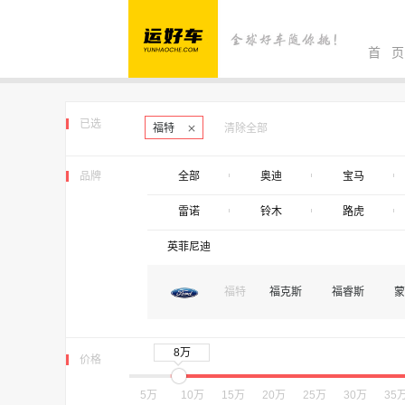
首 页
已选
福特
清除全部
品牌
全部
奥迪
宝马
雷诺
铃木
路虎
英菲尼迪
福特
福克斯
福睿斯
蒙
8万
价格
5万
10万
15万
20万
25万
30万
35